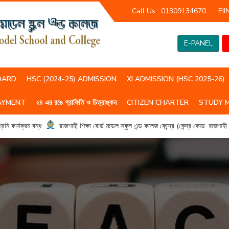
Call Us :
01309134670
EII
E-PANEL
OARD
HSC (2024-25) ADMISSION
XI ADMISSION (HSC 2025-26)
AYMENT
২৪ এর রঙে গ্রাফিতি ও চিত্রাঙ্কন
CITIZEN CHARTER
STUDY 
HSC(2023-24) CLASS ROUTIN
HSC (2024-25) CLASS ROUTIN
কার্যক্রম বন্ধ
রাজশাহী শিক্ষা বোর্ড মডেল স্কুল এন্ড কলেজ কেন্দ্রে (কেন্দ্র কোড: রাজশাহ