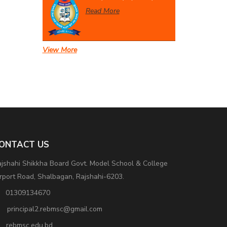
Read More
View More
একাদশ বার্ষিক পরীক্ষা-২০২৬
Read More
ONTACT US
jshahi Shikkha Board Govt. Model School & College
rport Road, Shalbagan, Rajshahi-6203.
01309134670
principal2.rebmsc@gmail.com
rebmsc.edu.bd