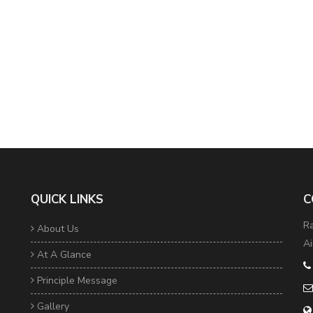
QUICK LINKS
C
Ra
About Us
Ai
At A Glance
Principle Message
Gallery