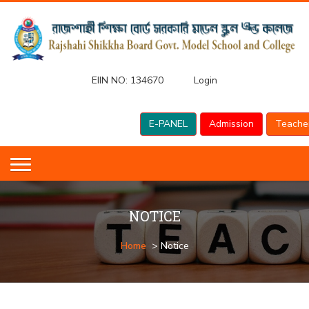
EIIN NO:
134670
Login
E-PANEL
Admission
Teache
NOTICE
Home
> Notice