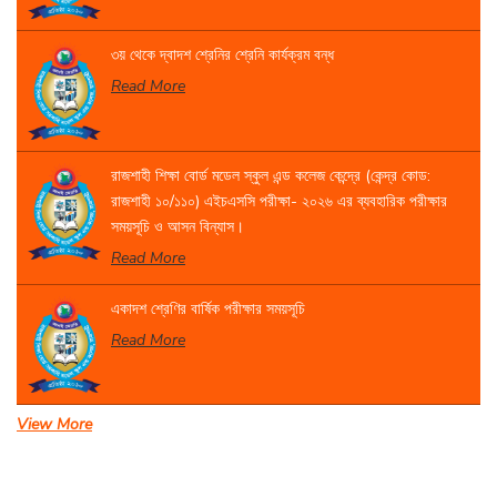
৩য় থেকে দ্বাদশ শ্রেনির শ্রেনি কার্যক্রম বন্ধ
Read More
রাজশাহী শিক্ষা বোর্ড মডেল স্কুল এন্ড কলেজ কেন্দ্রে (কেন্দ্র কোড:
রাজশাহী ১০/১১০) এইচএসসি পরীক্ষা- ২০২৬ এর ব্যবহারিক পরীক্ষার
সময়সূচি ও আসন বিন্যাস।
Read More
একাদশ শ্রেণির বার্ষিক পরীক্ষার সময়সূচি
Read More
View More
সেবা প্রদান সংক্রান্ত বিজ্ঞপ্তি।
Read More