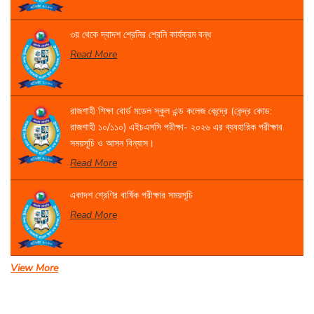
৩য় থেকে দ্বাদশ শ্রেনির শ্রেনি কার্যক্রম বন্ধ
Read More
রাজশাহী শিক্ষা বোর্ড মডেল স্কুল এন্ড কলেজ কেন্দ্রে (কেন্দ্র কোড:
রাজশাহী ১০/১১০) এইচএসসি পরীক্ষা- ২০২৬ এর ব্যবহারিক পরীক্ষার
সময়সূচি ও আসন বিন্যাস।
Read More
একাদশ শ্রেণির বার্ষিক পরীক্ষার সময়সূচি
Read More
View More
সেবা প্রদান সংক্রান্ত বিজ্ঞপ্তি।
Read More