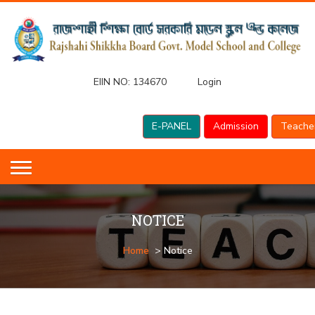
EIIN NO:
134670
Login
E-PANEL
Admission
Teache
NOTICE
Home
> Notice