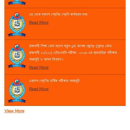
৩য় থেকে দ্বাদশ শ্রেনির শ্রেনি কার্যক্রম বন্ধ
Read More
রাজশাহী শিক্ষা বোর্ড মডেল স্কুল এন্ড কলেজ কেন্দ্রে (কেন্দ্র কোড:
রাজশাহী ১০/১১০) এইচএসসি পরীক্ষা- ২০২৬ এর ব্যবহারিক পরীক্ষার
সময়সূচি ও আসন বিন্যাস।
Read More
একাদশ শ্রেণির বার্ষিক পরীক্ষার সময়সূচি
Read More
View More
সেবা প্রদান সংক্রান্ত বিজ্ঞপ্তি।
Read More