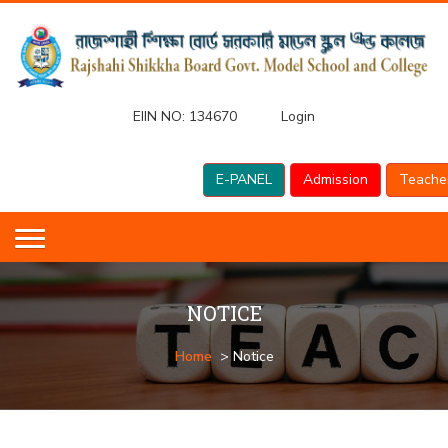
EIIN NO:
134670
Login
E-PANEL
Admission
Teache
NOTICE
Home
> Notice