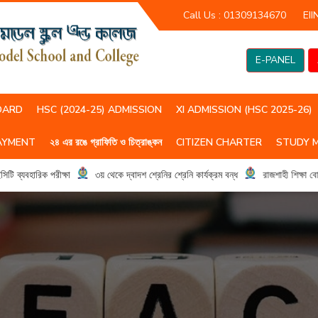
Call Us :
01309134670
EII
E-PANEL
OARD
HSC (2024-25) ADMISSION
XI ADMISSION (HSC 2025-26)
AYMENT
২৪ এর রঙে গ্রাফিতি ও চিত্রাঙ্কন
CITIZEN CHARTER
STUDY 
HSC(2023-24) CLASS ROUTIN
HSC (2024-25) CLASS ROUTIN
যবহারিক পরীক্ষা
৩য় থেকে দ্বাদশ শ্রেনির শ্রেনি কার্যক্রম বন্ধ
রাজশাহী শিক্ষা বোর্