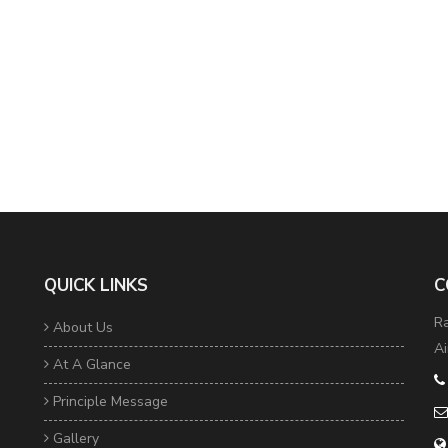
QUICK LINKS
C
Ra
About Us
Ai
At A Glance
Principle Message
Gallery