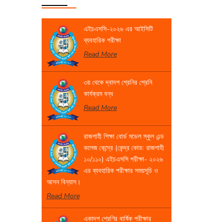
এইচএসসি-২০২৬ এর আইসিটি
ব্যবহারিক পরীক্ষা
Read More
৩য় থেকে দ্বাদশ শ্রেনির শ্রেনি
কার্যক্রম বন্ধ
Read More
রাজশাহী শিক্ষা বোর্ড মডেল স্কুল এন্ড
কলেজ কেন্দ্রে (কেন্দ্র কোড: রাজশাহী
১০/১১০) এইচএসসি পরীক্ষা- ২০২৬
এর ব্যবহারিক পরীক্ষার সময়সূচি ও
আসন বিন্যাস।
Read More
একাদশ শ্রেণির বার্ষিক পরীক্ষার