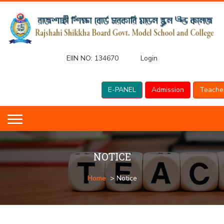
EIIN NO:
134670
Login
E-PANEL
Admission
Teache
NOTICE
Home
> Notice