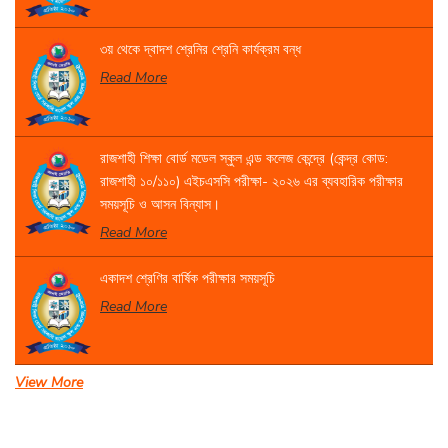
৩য় থেকে দ্বাদশ শ্রেনির শ্রেনি কার্যক্রম বন্ধ
Read More
রাজশাহী শিক্ষা বোর্ড মডেল স্কুল এন্ড কলেজ কেন্দ্রে (কেন্দ্র কোড:
রাজশাহী ১০/১১০) এইচএসসি পরীক্ষা- ২০২৬ এর ব্যবহারিক পরীক্ষার
সময়সূচি ও আসন বিন্যাস।
Read More
একাদশ শ্রেণির বার্ষিক পরীক্ষার সময়সূচি
Read More
View More
সেবা প্রদান সংক্রান্ত বিজ্ঞপ্তি।
Read More